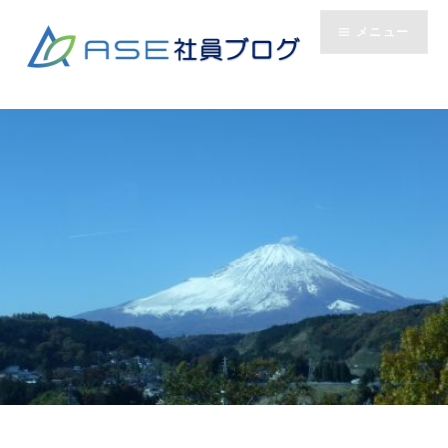
コ
メニュー
ン
テ
ン
ツ
へ
ス
キ
ッ
プ