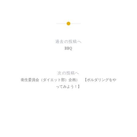
投
稿
過去の投稿へ
ナ
BBQ
ビ
ゲ
次の投稿へ
ー
衛生委員会（ダイエット部）企画） 【ボルダリングをや
ってみよう！】
シ
ョ
ン