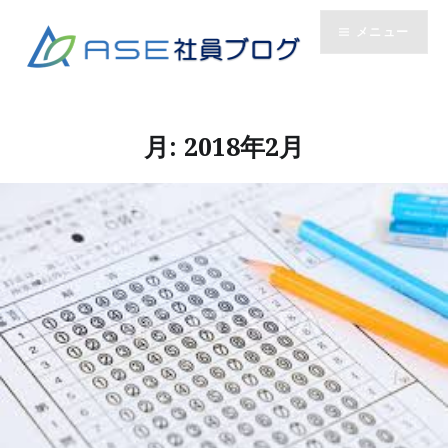
コ
メニュー
ン
テ
ン
ツ
へ
月:
2018年2月
ス
キ
ッ
プ