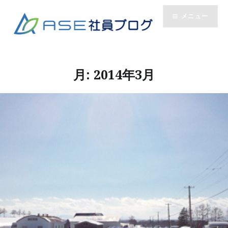
コ
メニュー
ン
テ
ン
ツ
へ
月:
2014年3月
ス
キ
ッ
プ