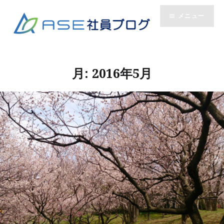
コ
メニュー
ン
テ
ン
ツ
へ
月:
2016年5月
ス
キ
ッ
プ