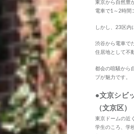
東京から自然豊
電車で1～2時
しかし、23区内
渋谷から電車で
住居地として不
都会の喧騒から自
プが魅力です。
●文京シビ
（文京区）
東京ドームの近
学生のころ、学