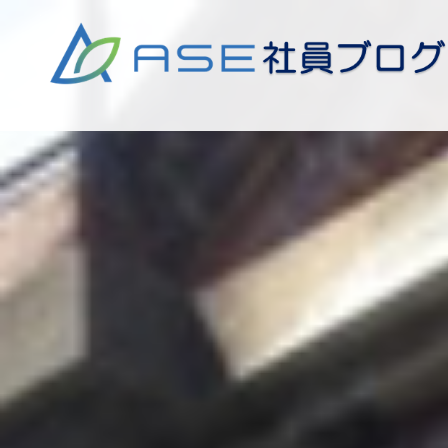
コ
ン
テ
ン
ツ
へ
ス
キ
ッ
プ