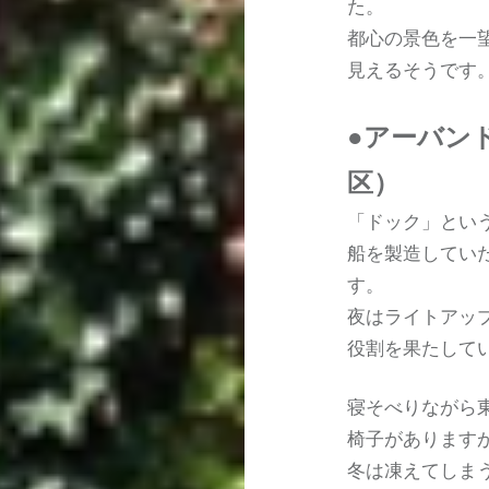
た。
都心の景色を一
見えるそうです
●アーバン
区）
「ドック」とい
船を製造してい
す。
夜はライトアッ
役割を果たして
寝そべりながら
椅子があります
冬は凍えてしま