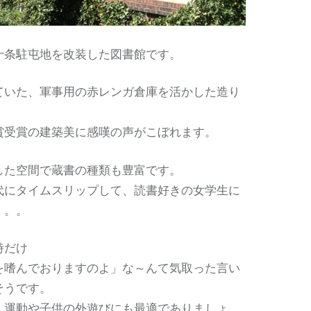
十条駐屯地を改装した図書館です。
ていた、軍事用の赤レンガ倉庫を活かした造り
。
賞受賞の建築美に感嘆の声がこぼれます。
した空間で蔵書の種類も豊富です。
代にタイムスリップして、読書好きの女学生に
。。。
時だけ
を嗜んでおりますのよ」な～んて気取った言い
そうです。
、運動や子供の外遊びにも最適でありましょ