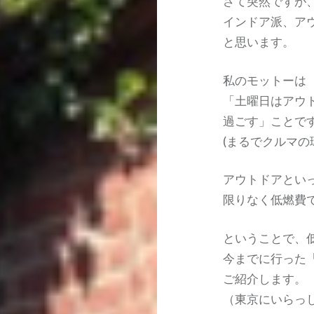
さて突然ですが
インドア派、ア
と思います。
私のモットーは
「土曜日はアウ
過ごす」ことで
(まるでクルマの
アウトドアとい
限りなく低燃費
ということで、
今までに行った「
ご紹介します。
（東京にいらっ