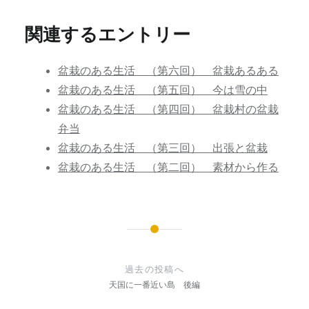
関連するエントリー
盆栽のある生活 （第六回） 盆栽あるある
盆栽のある生活 （第五回） 今は雪の中
盆栽のある生活 （第四回） 盆栽村の盆栽
弁当
盆栽のある生活 （第三回） 出張と盆栽
盆栽のある生活 （第二回） 素材から作る
投
稿
過去の投稿へ
ナ
天国に一番近い島 後編