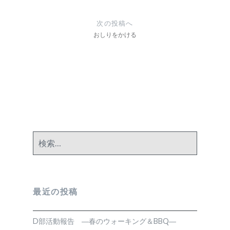
ビ
ゲ
次の投稿へ
ー
おしりをかける
シ
ョ
ン
検
索:
最近の投稿
D部活動報告 ―春のウォーキング＆BBQ―