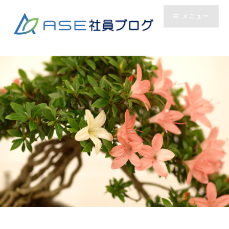
コ
メニュー
ン
テ
ン
ツ
へ
ス
キ
ッ
プ