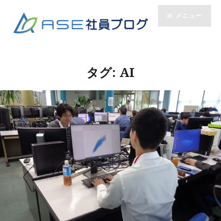
コ
メニュー
ン
テ
ン
ツ
へ
タグ:
AI
ス
キ
ッ
プ