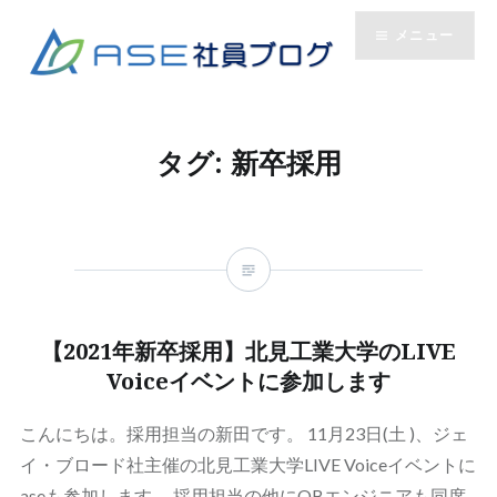
コ
メニュー
ン
テ
ン
ツ
へ
タグ:
新卒採用
ス
キ
ッ
プ
【2021年新卒採用】北見工業大学のLIVE
Voiceイベントに参加します
こんにちは。採用担当の新田です。 11月23日(土 )、ジェ
イ・ブロード社主催の北見工業大学LIVE Voiceイベントに
aseも参加します。 採用担当の他にOBエンジニアも同席