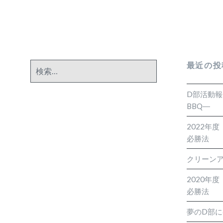
ン
最近の投
検
索:
D部活動
BBQ―
2022年
必勝法
クリーン
2020年
必勝法
夢のD部