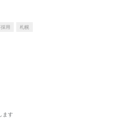
卒採用
札幌
します