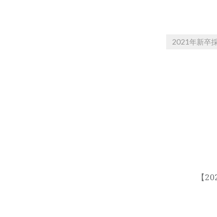
2021年新卒
投
稿
ナ
ビ
ゲ
ー
【20
シ
ョ