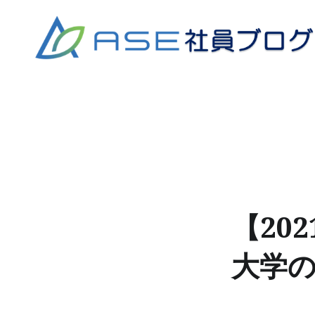
コ
ン
テ
ン
ツ
へ
ス
キ
ッ
プ
【20
大学