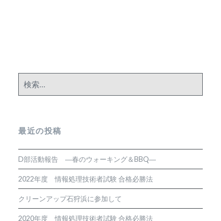
ン
検
索:
最近の投稿
D部活動報告 ―春のウォーキング＆BBQ―
2022年度 情報処理技術者試験 合格必勝法
クリーンアップ石狩浜に参加して
2020年度 情報処理技術者試験 合格必勝法