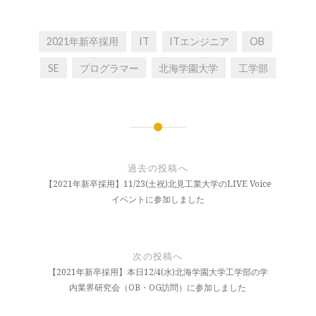
2021年新卒採用
IT
ITエンジニア
OB
SE
プログラマー
北海学園大学
工学部
投
稿
過去の投稿へ
ナ
【2021年新卒採用】11/23(土祝)北見工業大学のLIVE Voice
イベントに参加しました
ビ
ゲ
ー
次の投稿へ
【2021年新卒採用】本日12/4(水)北海学園大学工学部の学
シ
内業界研究会（OB・OG訪問）に参加しました
ョ