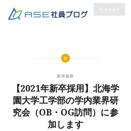
コ
メニュー
ン
テ
ン
ツ
へ
ス
キ
ッ
プ
新卒採用
【2021年新卒採用】北海学
園大学工学部の学内業界研
究会（OB・OG訪問）に参
加します