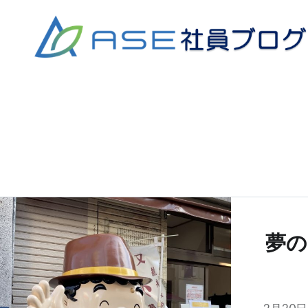
コ
ン
テ
ン
ツ
へ
ス
キ
ッ
プ
夢の