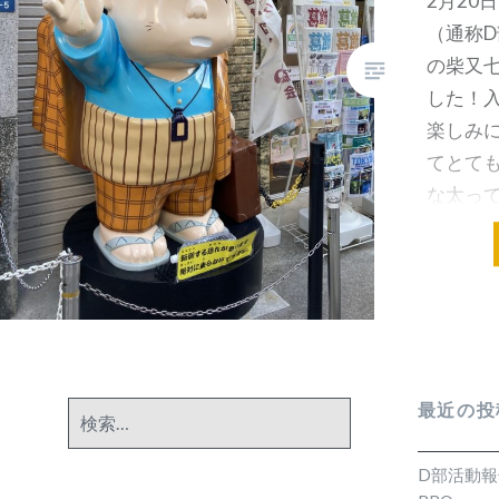
2月20
（通称
の柴又
した！
楽しみ
てとても
な太っ
ことが
最近の投
検
索:
D部活動