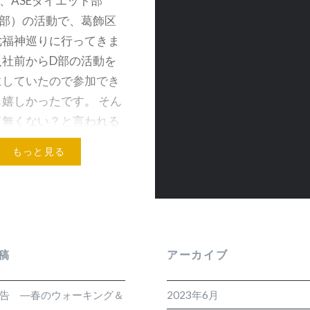
日、ASEダイエット部
D部）の活動で、葛飾区
七福神巡りに行ってきま
入社前からD部の活動を
にしていたので参加でき
嬉しかったです。 そん
て無くない？と言われる
ありますが、私…
もっと見る
稿
アーカイブ
報告 ―春のウォーキング＆
2023年6月