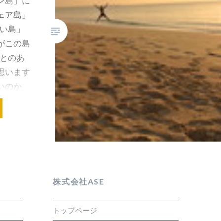
ン島」に
ェア島」
近い島」
がこの島
ことのあ
思います
いのか
株式会社ASE
トップページ