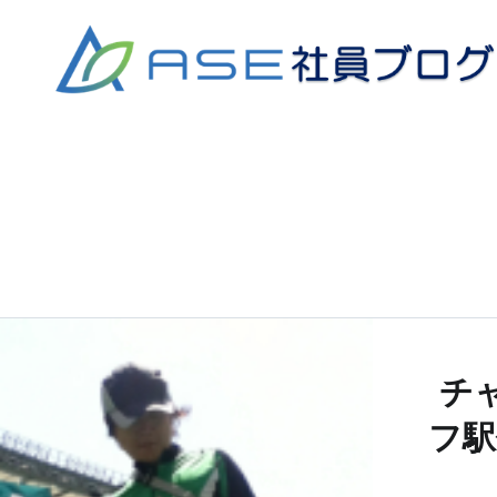
コ
ン
テ
ン
ツ
へ
ス
キ
ッ
プ
チ
フ駅伝