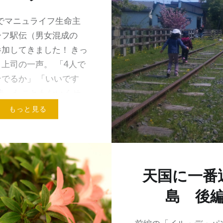
名でマニュライフ生命主
ーフ駅伝（男女混成の
加してきました！ きっ
上司の一声。 「4人で
でるか」 「いいです
走ったこともないくせ
いで参加表明をしま…
もっと見る
天国に一番
島 後