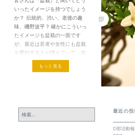
皆さんは『盆栽』と聞いてどう
いったイメージを持つでしょう
か？ 伝統的、渋い、老後の趣
味、磯野波平？ 確かにこういっ
たイメージも盆栽の一面です
が、最近は若者や女性にも盆栽
を愛好する人が増えていて、盆
栽のイメージ…
もっと見る
最近の投
検
索:
D部活動