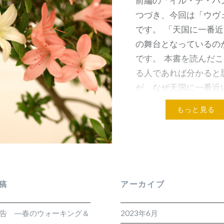
前編の「イル・デ・パ
つづき、今回は「ウヴ
です。 「天国に一番
の舞台となっているの
です。 本書を読んだ
る人であれば分かると
が、なぜ天国に一番近
と…
もっと見る
稿
アーカイブ
報告 ―春のウォーキング＆
2023年6月