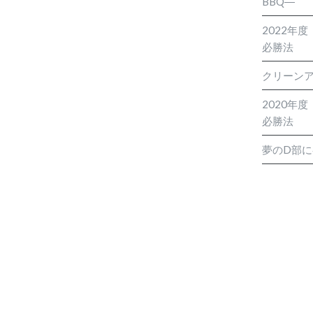
BBQ―
2022年
必勝法
クリーン
2020年
必勝法
夢のD部