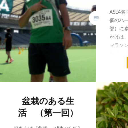
ASE4
催のハ
部）に参
かけは、
マラソン
ね！」 
に、勢
盆栽のある生
活 （第一回）