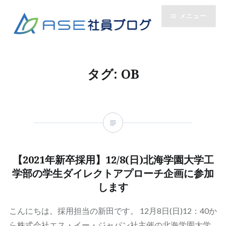
コ
メニュー
ン
テ
ン
ツ
へ
タグ:
OB
ス
キ
ッ
プ
【2021年新卒採用】12/8(日)北海学園大学工
学部の学生ダイレクトアプローチ企画に参加
します
こんにちは。採用担当の新田です。 12月8日(日)12：40か
ら株式会社エス・イー・ジャパン社主催の北海学園大学