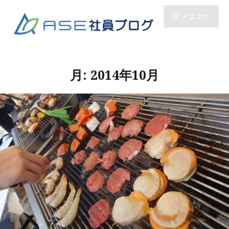
コ
メニュー
ン
テ
ン
ツ
へ
月:
2014年10月
ス
キ
ッ
プ