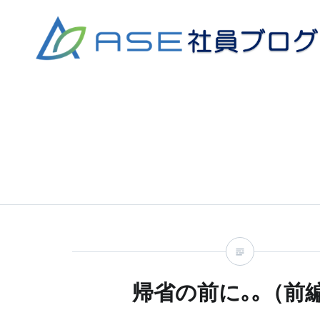
コ
ン
テ
ン
ツ
へ
ス
キ
ッ
プ
帰省の前に｡｡（前