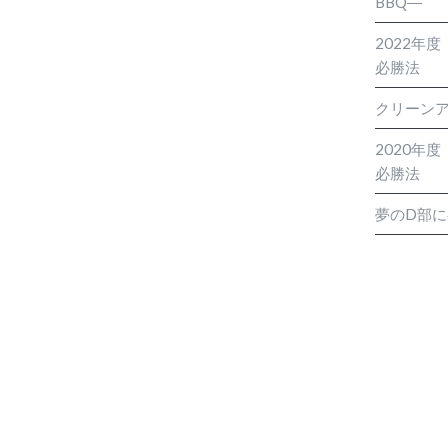
BBQ―
2022年
必勝法
クリーン
2020年
必勝法
夢のD部