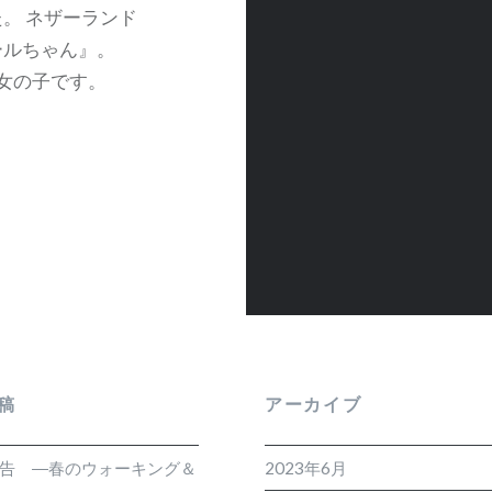
。 ネザーランド
ールちゃん』。
な女の子です。
稿
アーカイブ
報告 ―春のウォーキング＆
2023年6月