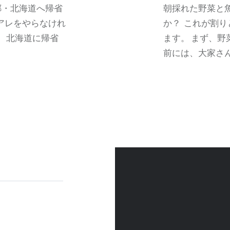
郷・北海道へ帰省
朝採れた野菜と
アレをやらなけれ
か？ これが割
、 北海道に帰省
ます。 まず、野
前には、大家さ