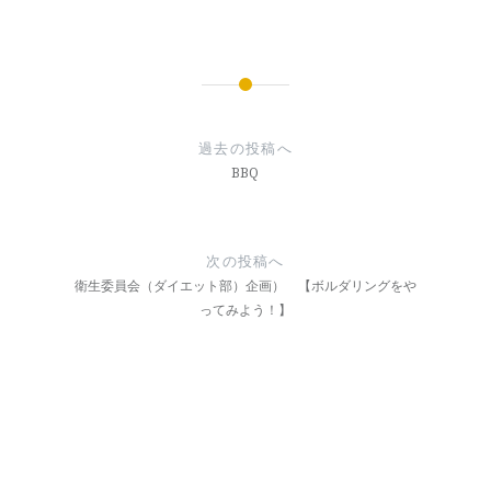
投
稿
過去の投稿へ
ナ
BBQ
ビ
ゲ
次の投稿へ
ー
衛生委員会（ダイエット部）企画） 【ボルダリングをや
ってみよう！】
シ
ョ
ン