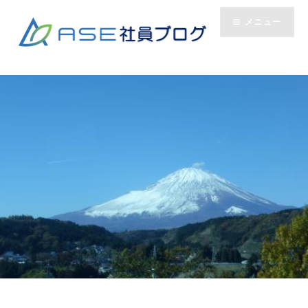
コ
メニュー
ン
テ
ン
ツ
へ
ス
キ
ッ
プ