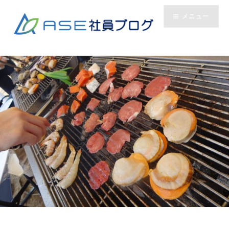
コ
メニュー
ン
テ
ン
ツ
へ
ス
キ
ッ
プ