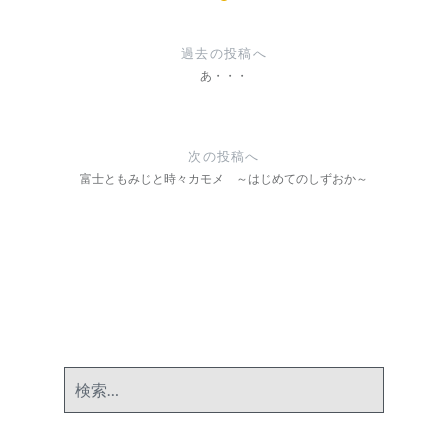
投
稿
過去の投稿へ
ナ
あ・・・
ビ
ゲ
次の投稿へ
ー
富士ともみじと時々カモメ ～はじめてのしずおか～
シ
ョ
ン
検
索: