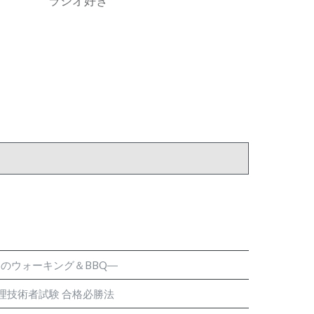
ラジオ好き
のウォーキング＆BBQ―
処理技術者試験 合格必勝法