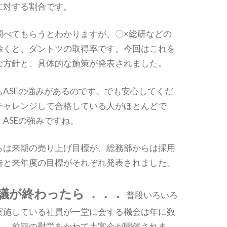
に対する割合です。
調べてもらうとわかりますが、〇×総研などの
除くと、ダントツの取得率です。今回はこれを
な方針と、具体的な施策が発表されました。
もASEの強みがあるのです。でも安心してくだ
チャレンジして合格している人がほとんどで
ASEの強みですね。
らは来期の売り上げ目標が、総務部からは採用
告と来年度の目標がそれぞれ発表されました。
議が終わったら ．．．
普段いろいろ
実施している社員が一堂に会する機会は年に数
ん。前期の慰労をかねて大宴会が開催されま