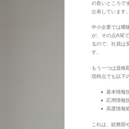
の良いところで
公表しています
中小企業では曖
が、その点AS
るので、社員は
す。
もう一つは資格
現時点でも以下
基本情報
応用情報
高度情報
これは、総務部