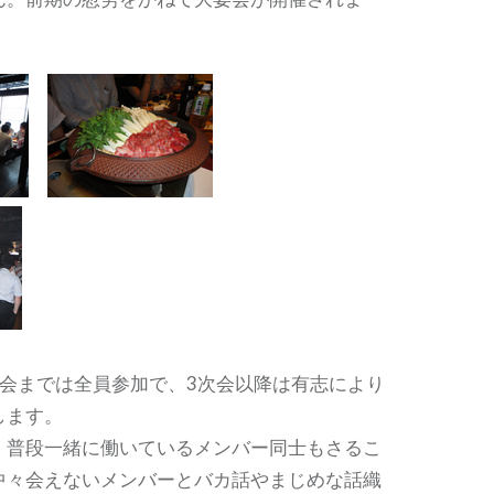
次会までは全員参加で、3次会以降は有志により
します。
、普段一緒に働いているメンバー同士もさるこ
中々会えないメンバーとバカ話やまじめな話織