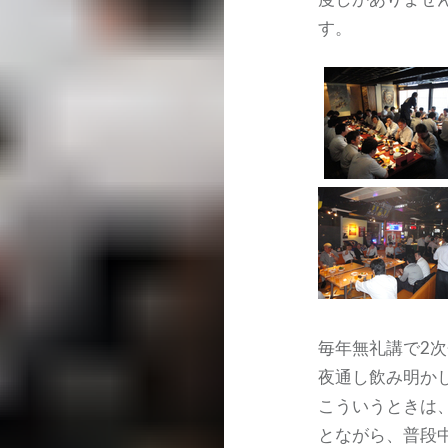
す。
毎年無礼講で2
夜通し飲み明か
こういうときは
とながら、普段