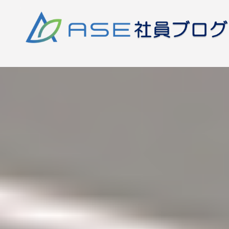
コ
ン
テ
ン
ツ
へ
ス
キ
ッ
プ