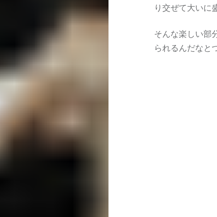
り交ぜて大いに
そんな楽しい部
られるんだなと
投
稿
ナ
ビ
ゲ
ー