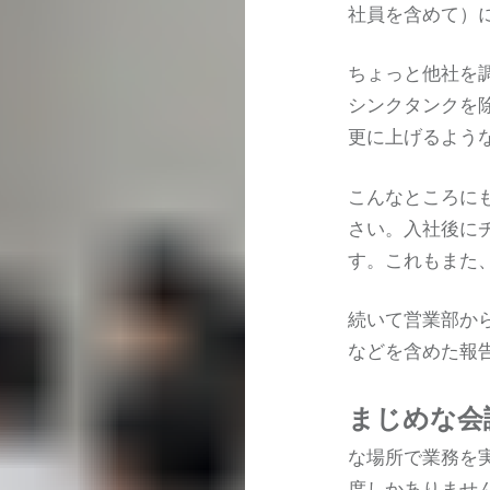
社員を含めて）
ちょっと他社を
シンクタンクを
更に上げるよう
こんなところに
さい。入社後に
す。これもまた、
続いて営業部か
などを含めた報
まじめな会
な場所で業務を
度しかありませ