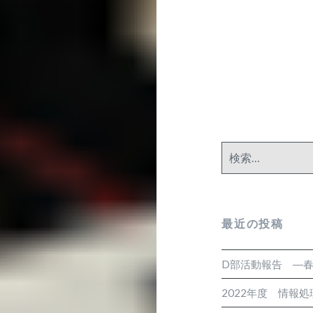
シ
ョ
ン
検
索:
最近の投稿
D部活動報告 ―春
2022年度 情報