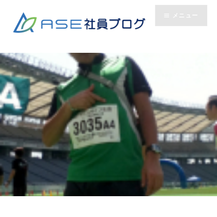
コ
メニュー
ン
テ
ン
ツ
へ
ス
キ
ッ
プ