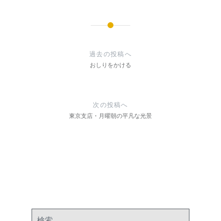
投
稿
過去の投稿へ
ナ
おしりをかける
ビ
ゲ
次の投稿へ
ー
東京支店・月曜朝の平凡な光景
シ
ョ
ン
検